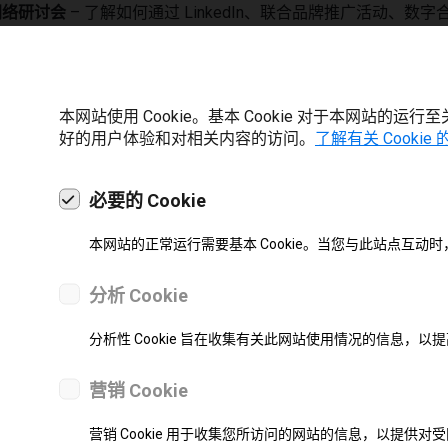
网络研讨会
– 了解如何通过 LinkedIn、联合品牌推广活动、
注册
并采取下一步措施加强您的合作伙伴关系。
本网站使用 Cookie。基本 Cookie 对于本网站的运行
 如何注册我们的网络研讨会
好的用户体验和对相关内容的访问。
了解有关 Cookie
加入我们了吗？请按照以下简单步骤来确保您的位置：
必要的 Cookie
览即将举行的网络研讨会
动浏览即将举行的研讨会列表并选择您要参加的会议。
本网站的正常运行需要基本 Cookie。当您与此站点互动
击“立即注册”
个网络研讨会都有一个
“立即注册”
按钮 — 点击此按钮将带您进
分析 Cookie
写登记表
表单上填写您的姓名、电子邮件、公司和任何所需的详细信息。
分析性 Cookie 旨在收集有关此网站使用情况的信息，
交并保存日历邀请
交后，您将收到一封带有日历邀请的电子邮件确认——
请务必保
营销 Cookie
：所有网络研讨会均在线举办，参加详情将包含在您的日历邀请
营销 Cookie 用于收集您所访问的网站的信息，以提供