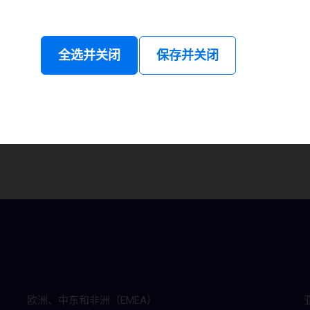
的网络研讨会
全选并关闭
保存并关闭
ed! We'll be sharing details of upcoming webinars soon!
欧洲、中东和非洲（EMEA）