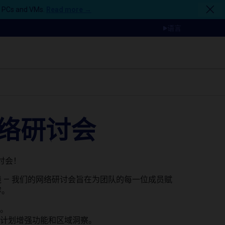
n PCs and VMs.
Read more →
语言
络研讨会
研讨会！
 — 我们的网络研讨会旨在为团队的每一位成员赋
容。
位。
、计划增强功能和区域洞察。