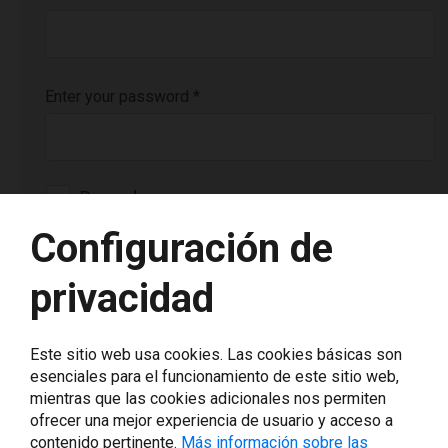
Enter your password
*
Recordarme
Configuración de
Login
privacidad
Este sitio web usa cookies. Las cookies básicas son
esenciales para el funcionamiento de este sitio web,
¿Has olvidado tu contraseña o no te has registrado como
mientras que las cookies adicionales nos permiten
usuario?
ofrecer una mejor experiencia de usuario y acceso a
contenido pertinente.
Más información sobre las
Ponte en contacto con nosotros escribiendo a